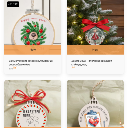
-33.33%
New
New
Ξύλινο γούρι σε τελάρο κεντήματος με
Ξύλινο γούρι - στολίδι με αφιέρωση
μουσούδα σκύλου
επιλογής σας
8
€
5
€
12
€