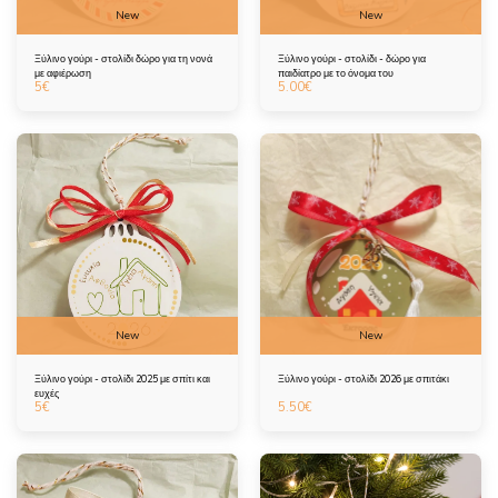
New
New
Ξύλινο γούρι - στολίδι δώρο για τη νονά
Ξύλινο γούρι - στολίδι - δώρο για
με αφιέρωση
παιδίατρο με το όνομα του
5
€
5.00
€
New
New
Ξύλινο γούρι - στολίδι 2025 με σπίτι και
Ξύλινο γούρι - στολίδι 2026 με σπιτάκι
ευχές
5
€
5.50
€