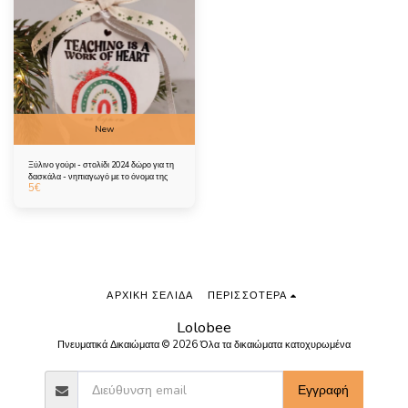
New
Ξύλινο γούρι - στολίδι 2024 δώρο για τη
δασκάλα - νηπιαγωγό με το όνομα της
5
€
ΑΡΧΙΚΉ ΣΕΛΊΔΑ
ΠΕΡΙΣΣΌΤΕΡΑ
Lolobee
Πνευματικά Δικαιώματα © 2026 Όλα τα δικαιώματα κατοχυρωμένα
Εγγραφή