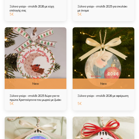
Ξύλινο γούρι - στολίδι 2026 με εύχη
Ξύλινο γούρι - στολίδι 2025 για σκυλάκι
επιλογής σας
με όνομα
5
€
5
€
New
New
Ξύλινο γούρι - στολίδι 2025 δώρο για τα
Ξύλινο γούρι - στολίδι 2026 με αφιέρωση
πρώτα Χριστούγεννα του μωρού με ζωάκι
5
€
5
€