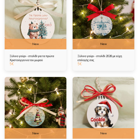
New
New
Ξύλινο γούρι - στολίδι για τα πρώτα
Ξύλινο γούρι - στολίδι 2026 με εύχη
Χριστούγγεννα του μωρού
επιλογής σας
5
€
5
€
New
New