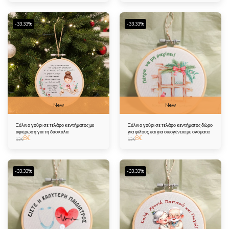
-33.33%
-33.33%
New
New
Ξύλινο γούρι σε τελάρο κεντήματος με
Ξύλινο γούρι σε τελάρο κεντήματος δώρο
αφιέρωση για τη δασκάλα
για φίλους και για οικογένεια με ονόματα
8
€
8
€
12
€
12
€
-33.33%
-33.33%