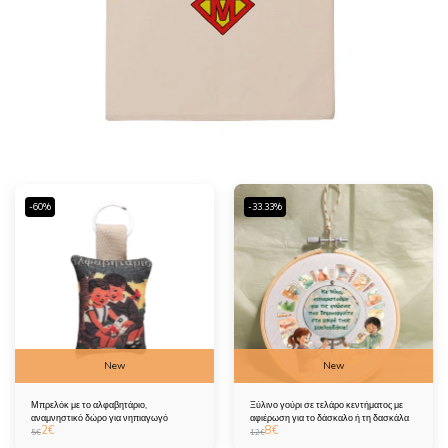
-60%
-33.33%
New
New
Μπρελόκ με το αλφαβητάριο,
Ξύλινο γούρι σε τελάρο κεντήματος με
αναμνηστικό δώρο για νηπιαγωγό
αφιέρωση για το δάσκαλο ή τη δασκάλα
2
€
8
€
5
€
12
€