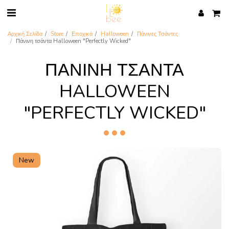
Αρχική Σελίδα
Store
Εποχικά
Halloween
Πάνινες Τσάντες
Πάνινη τσάντα Halloween "Perfectly Wicked"
ΠΆΝΙΝΗ ΤΣΆΝΤΑ
HALLOWEEN
"PERFECTLY WICKED"
New