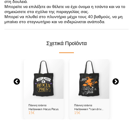
στη δουλειά.
Μπορείτε να επιλέξετε αν θέλετε να έχει όνομα η τσάντα και να το
σημειώσετε στα σχόλια της παραγγελίας σας.
Μπορεί να πλυθεί στο πλυντήριο μέχρι τους 40 βαθμούς, να μη
μπαίνει στο στεγνωτήριο και να σιδερώνεται ανάποδα.
Σχετικά Προϊόντα
 τσάντα
Πάνινη τσάντα
Πάνινη τσάντα
Πάνινη μα
 μάγισσα
Halloween Hocus Pocus
Halloween "I can drive
Halloween
15
€
15
€
15
€
a stick"
που πετάει