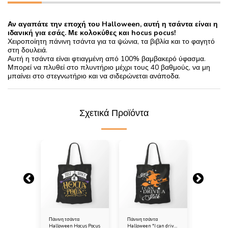
Αν αγαπάτε την εποχή του Halloween, αυτή η τσάντα είναι η
ιδανική για εσάς. Με κολοκύθες και hocus pocus!
Χειροποίητη πάνινη τσάντα για τα ψώνια, τα βιβλία και το φαγητό
στη δουλειά.
Αυτή η τσάντα είναι φτιαγμένη από 100% βαμβακερό ύφασμα.
Μπορεί να πλυθεί στο πλυντήριο μέχρι τους 40 βαθμούς, να μη
μπαίνει στο στεγνωτήριο και να σιδερώνεται ανάποδα.
Σχετικά Προϊόντα
 τσάντα
Πάνινη τσάντα
Πάνινη τσάντα
Πάνινη μα
 μάγισσα
Halloween Hocus Pocus
Halloween "I can drive
Halloween