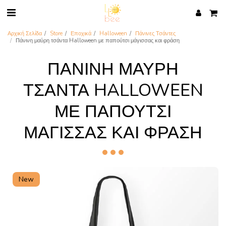
Αρχική Σελίδα
Store
Εποχικά
Halloween
Πάνινες Τσάντες
Πάνινη μαύρη τσάντα Halloween με παπούτσι μάγισσας και φράση
ΠΆΝΙΝΗ ΜΑΎΡΗ
ΤΣΆΝΤΑ HALLOWEEN
ΜΕ ΠΑΠΟΎΤΣΙ
ΜΆΓΙΣΣΑΣ ΚΑΙ ΦΡΆΣΗ
New