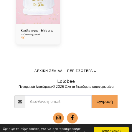
Καπέλο νύφης - Bride to be
σε λευκό χρυσό
9
€
ΑΡΧΙΚΉ ΣΕΛΊΔΑ
ΠΕΡΙΣΣΌΤΕΡΑ
Lolobee
Πνευματικά Δικαιώματα © 2026 Όλα τα δικαιώματα κατοχυρωμένα
Εγγραφή
Χρησιμοποιούμε cookies, για να σας προσφέρουμε
Αποδέχομαι