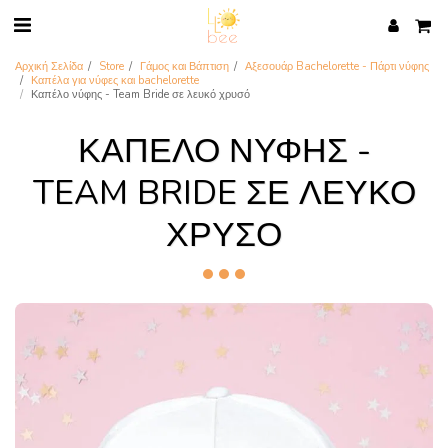
Αρχική Σελίδα
Store
Γάμος και Βάπτιση
Αξεσουάρ Bachelorette - Πάρτι νύφης
Καπέλα για νύφες και bachelorette
Καπέλο νύφης - Team Bride σε λευκό χρυσό
ΚΑΠΈΛΟ ΝΎΦΗΣ -
TEAM BRIDE ΣΕ ΛΕΥΚΌ
ΧΡΥΣΌ