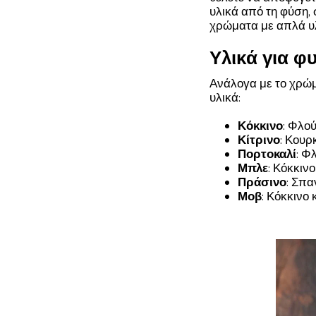
υλικά από τη φύση, 
χρώματα με απλά υλ
Υλικά για φ
Ανάλογα με το χρώμ
υλικά:
Κόκκινο
: Φλο
Κίτρινο
: Κουρ
Πορτοκαλί
: Φ
Μπλε
: Κόκκιν
Πράσινο
: Σπα
Μοβ
: Κόκκινο