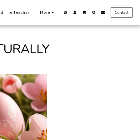
nd The Teacher
More
Contact
TURALLY