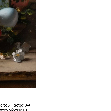
ς του Πάσχα! Αν
 αποχρώσεις με