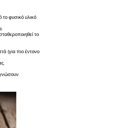
ό το φυσικό υλικό
α.
 σταθεροποιηθεί το
τά (για πιο έντονο
ς.
εγνώσουν.