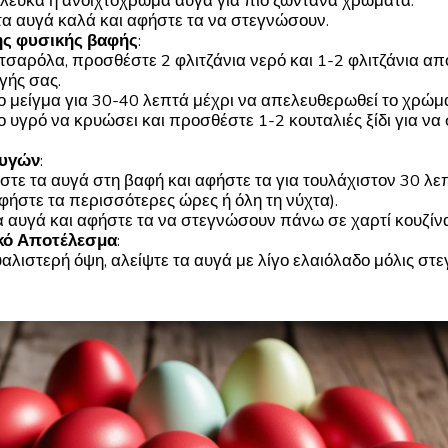
 λευκά ή ανοιχτόχρωμα αυγά για πιο ζωντανά χρώματα.
τα αυγά καλά και αφήστε τα να στεγνώσουν.
ης φυσικής βαφής
:
τσαρόλα, προσθέστε 2 φλιτζάνια νερό και 1-2 φλιτζάνια απ
γής σας.
ο μείγμα για 30-40 λεπτά μέχρι να απελευθερωθεί το χρώμ
ο υγρό να κρυώσει και προσθέστε 1-2 κουταλιές ξίδι για να
αυγών
:
στε τα αυγά στη βαφή και αφήστε τα για τουλάχιστον 30 λεπ
φήστε τα περισσότερες ώρες ή όλη τη νύχτα).
α αυγά και αφήστε τα να στεγνώσουν πάνω σε χαρτί κουζίνα
κό Αποτέλεσμα
:
υαλιστερή όψη, αλείψτε τα αυγά με λίγο ελαιόλαδο μόλις στ