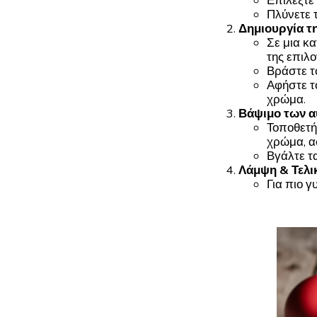
Επιλέξτε
Πλύνετε 
Δημιουργία τ
Σε μια κα
της επιλο
Βράστε τ
Αφήστε τ
χρώμα.
Βάψιμο των 
Τοποθετή
χρώμα, α
Βγάλτε τ
Λάμψη & Τελι
Για πιο γ