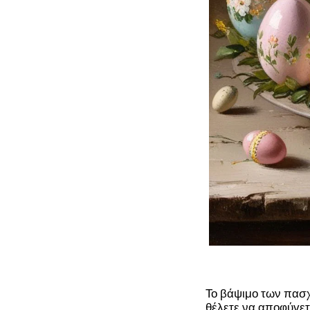
Το βάψιμο των πασχ
θέλετε να αποφύγετ