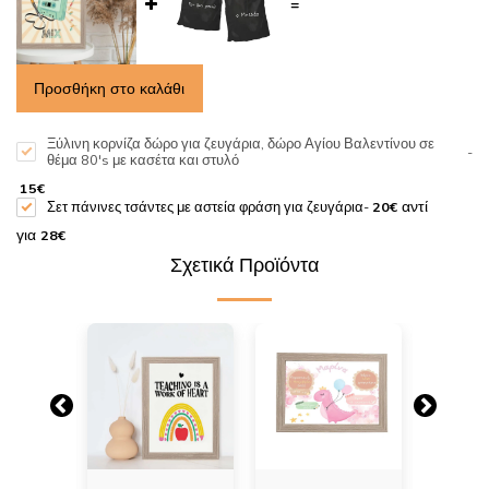
=
Προσθήκη στο καλάθι
Ξύλινη κορνίζα δώρο για ζευγάρια, δώρο Αγίου Βαλεντίνου σε
-
θέμα 80's με κασέτα και στυλό
15
€
αντί
Σετ πάνινες τσάντες με αστεία φράση για ζευγάρια
-
20
€
για
28
€
Σχετικά Προϊόντα