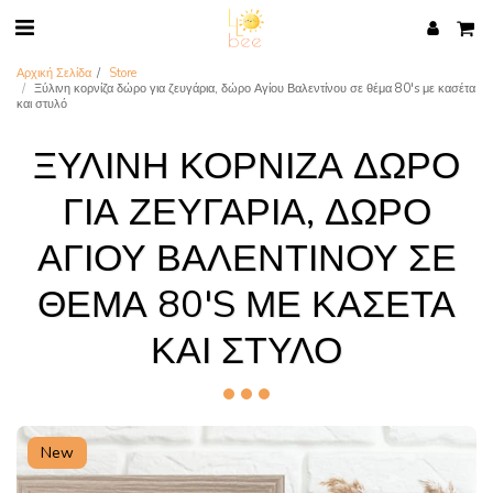
Αρχική Σελίδα
Store
Ξύλινη κορνίζα δώρο για ζευγάρια, δώρο Αγίου Βαλεντίνου σε θέμα 80's με κασέτα
και στυλό
ΞΎΛΙΝΗ ΚΟΡΝΊΖΑ ΔΏΡΟ
ΓΙΑ ΖΕΥΓΆΡΙΑ, ΔΏΡΟ
ΑΓΊΟΥ ΒΑΛΕΝΤΊΝΟΥ ΣΕ
ΘΈΜΑ 80'S ΜΕ ΚΑΣΈΤΑ
ΚΑΙ ΣΤΥΛΌ
New