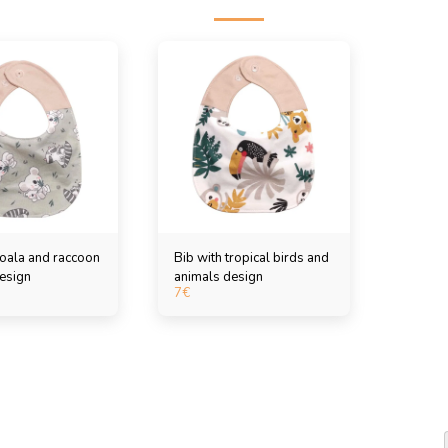
koala and raccoon
Bib with tropical birds and
esign
animals design
7
€