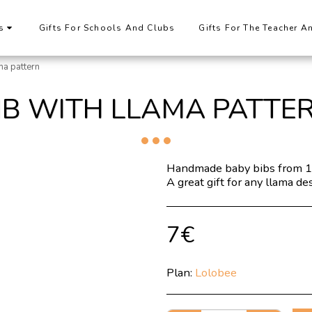
s
Gifts For Schools And Clubs
Gifts For The Teacher A
ma pattern
IB WITH LLAMA PATTE
Handmade baby bibs from 10
A great gift for any llama de
7
€
Plan:
Lolobee