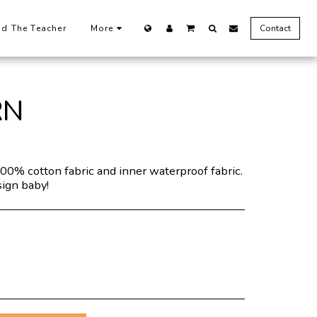
nd The Teacher
More
Contact
RN
0% cotton fabric and inner waterproof fabric.
sign baby!