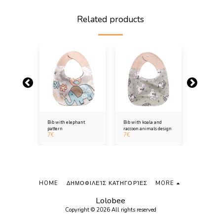
Related products
cal birds
Bib with elephant
Bib with koala and
Bib with tr
design
pattern
raccoon animals design
and anima
7
€
7
€
7
€
HOME
ΔΗΜΟΦΙΛΕΊΣ ΚΑΤΗΓΟΡΊΕΣ
MORE
Lolobee
Copyright © 2026 All rights reserved