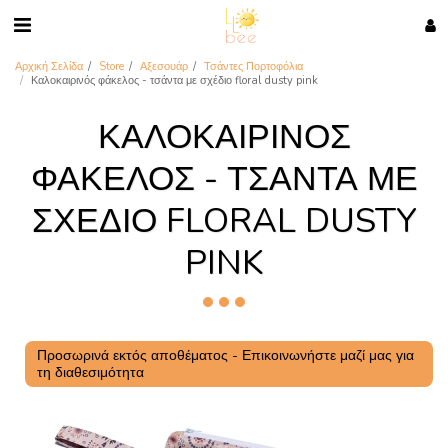
Αρχική Σελίδα
Store
Αξεσουάρ
Τσάντες Πορτοφόλια
Καλοκαιρινός φάκελος - τσάντα με σχέδιο floral dusty pink
ΚΑΛΟΚΑΙΡΙΝΌΣ
ΦΆΚΕΛΟΣ - ΤΣΆΝΤΑ ΜΕ
ΣΧΈΔΙΟ FLORAL DUSTY
PINK
Προσωρινά εκτός αποθέματος - Επικοινωνήστε μαζί μας για
τη διαθεσιμότητα