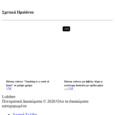
Σχετικά Προϊόντα
-20%
Πάνινη τσάντα "Teaching is a work of
Πάνινη τσάντα για βιβλία, δώρο η
heart" σε μαύρο χρώμα
καλύτερη δασκάλα με σχέδιο μήλο
15
€
12
€
15
€
Lolobee
Πνευματικά Δικαιώματα © 2026 Όλα τα δικαιώματα
κατοχυρωμένα
Αρχική Σελίδα