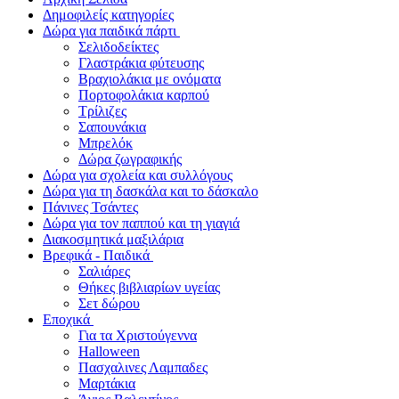
Δημοφιλείς κατηγορίες
Δώρα για παιδικά πάρτι
Σελιδοδείκτες
Γλαστράκια φύτευσης
Βραχιολάκια με ονόματα
Πορτοφολάκια καρπού
Τρίλιζες
Σαπουνάκια
Μπρελόκ
Δώρα ζωγραφικής
Δώρα για σχολεία και συλλόγους
Δώρα για τη δασκάλα και το δάσκαλο
Πάνινες Τσάντες
Δώρα για τον παππού και τη γιαγιά
Διακοσμητικά μαξιλάρια
Βρεφικά - Παιδικά
Σαλιάρες
Θήκες βιβλιαρίων υγείας
Σετ δώρου
Εποχικά
Για τα Χριστούγεννα
Halloween
Πασχαλινες Λαμπαδες
Μαρτάκια