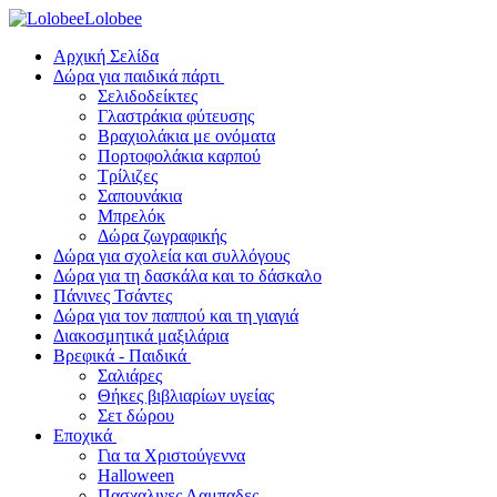
Lolobee
Αρχική Σελίδα
Δώρα για παιδικά πάρτι
Σελιδοδείκτες
Γλαστράκια φύτευσης
Βραχιολάκια με ονόματα
Πορτοφολάκια καρπού
Τρίλιζες
Σαπουνάκια
Μπρελόκ
Δώρα ζωγραφικής
Δώρα για σχολεία και συλλόγους
Δώρα για τη δασκάλα και το δάσκαλο
Πάνινες Τσάντες
Δώρα για τον παππού και τη γιαγιά
Διακοσμητικά μαξιλάρια
Βρεφικά - Παιδικά
Σαλιάρες
Θήκες βιβλιαρίων υγείας
Σετ δώρου
Εποχικά
Για τα Χριστούγεννα
Halloween
Πασχαλινες Λαμπαδες