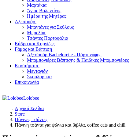
Μαρτάκια
Άγιος Βαλεντίνος
Ημέρα της Μητέρας
Αξεσουάρ
Μπαντάνες για Σκύλους
Μπρελόκ
Τσάντες Πορτοφόλια
Κάδρα και Κορνίζες
Γάμος και Βάπτιση
Αξεσουάρ Bachelorette - Πάρτι νύφης
Μπομπονιέρες Βάπτισης & Παιδικές Μπομπονιέρες
Κοσμήματα
Μενταγιόν
Σκουλαρίκια
Επικοινωνία
Lolobee
Αρχική Σελίδα
Store
Πάνινες Τσάντες
Πάνινη τσάντα για ψώνια και βιβλία, coffee cats and chill