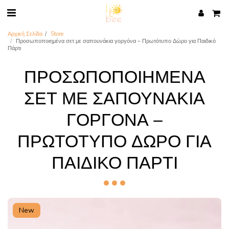
Αρχική Σελίδα
Store
Προσωποποιημένα σετ με σαπουνάκια γοργόνα – Πρωτότυπο Δώρο για Παιδικό
Πάρτι
ΠΡΟΣΩΠΟΠΟΙΗΜΈΝΑ
ΣΕΤ ΜΕ ΣΑΠΟΥΝΆΚΙΑ
ΓΟΡΓΌΝΑ –
ΠΡΩΤΌΤΥΠΟ ΔΏΡΟ ΓΙΑ
ΠΑΙΔΙΚΌ ΠΆΡΤΙ
New