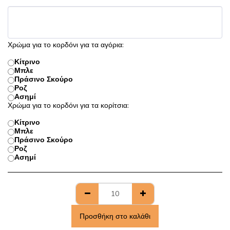
Χρώμα για το κορδόνι για τα αγόρια:
Κίτρινο
Μπλε
Πράσινο Σκούρο
Ροζ
Ασημί
Χρώμα για το κορδόνι για τα κορίτσια:
Κίτρινο
Μπλε
Πράσινο Σκούρο
Ροζ
Ασημί
Προσθήκη στο καλάθι