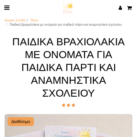
Αρχική Σελίδα
Store
Παιδικά βραχιολάκια με ονόματα για παιδικά πάρτι και αναμνηστικά σχολείου
ΠΑΙΔΙΚΆ ΒΡΑΧΙΟΛΆΚΙΑ
ΜΕ ΟΝΌΜΑΤΑ ΓΙΑ
ΠΑΙΔΙΚΆ ΠΆΡΤΙ ΚΑΙ
ΑΝΑΜΝΗΣΤΙΚΆ
ΣΧΟΛΕΊΟΥ
Διαθέσιμο