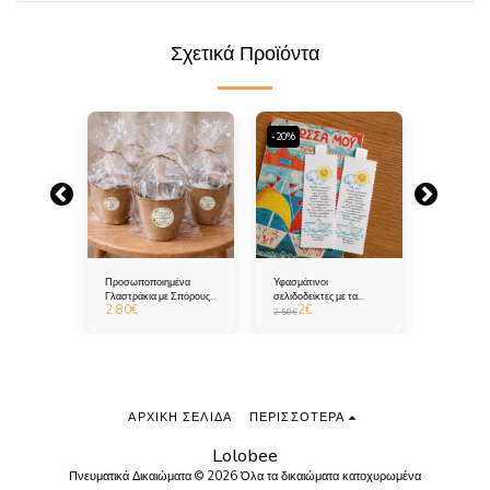
Σχετικά Προϊόντα
-20%
-20%
Προσωποποιημένα
Υφασμάτινοι
Υφασμάτιν
 καρπούζι
Γλαστράκια με Σπόρους –
σελιδοδείκτες με τα
σελιδοδείκ
2.80
€
2
€
2
€
 των
Πρωτότυπο Δώρο για
ονόματα των παιδιών -
με τα ονόμ
2.50
€
2.50
€
μνηστικά
Παιδικό Πάρτι
Αναμνηστικά για πάρτι
παιδιών -
ολεία και
και σχολεία
για πάρτι κα
μπομπονιέ
ΑΡΧΙΚΉ ΣΕΛΊΔΑ
ΠΕΡΙΣΣΌΤΕΡΑ
Lolobee
Πνευματικά Δικαιώματα © 2026 Όλα τα δικαιώματα κατοχυρωμένα