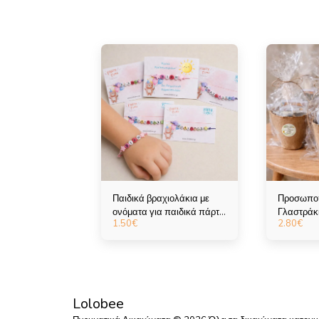
Παιδικά βραχιολάκια με
Προσωπο
ονόματα για παιδικά πάρτι
Γλαστράκι
1.50
€
2.80
€
και αναμνηστικά σχολείου
Πρωτότυπ
Παιδικό Π
Lolobee