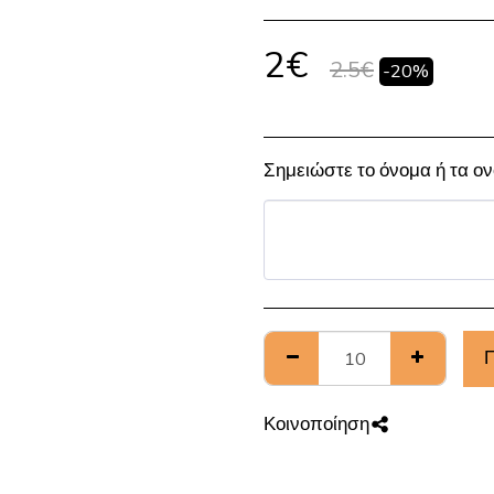
2
€
2.5
€
-20%
Σημειώστε το όνομα ή τα ο
Π
Κοινοποίηση