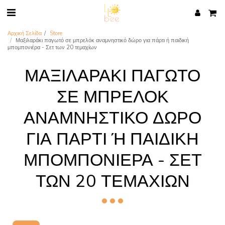
Αρχική Σελίδα
Store
Μαξιλαράκι παγωτό σε μπρελόκ αναμνηστικό δώρο για πάρτι ή παιδική
μπομπονιέρα - Σετ των 20 τεμαχίων
ΜΑΞΙΛΑΡΆΚΙ ΠΑΓΩΤΌ
ΣΕ ΜΠΡΕΛΌΚ
ΑΝΑΜΝΗΣΤΙΚΌ ΔΏΡΟ
ΓΙΑ ΠΆΡΤΙ Ή ΠΑΙΔΙΚΉ Μ
ΠΟΜΠΟΝΙΈΡΑ - ΣΕΤ Τ
ΩΝ 20 ΤΕΜΑΧΊΩΝ