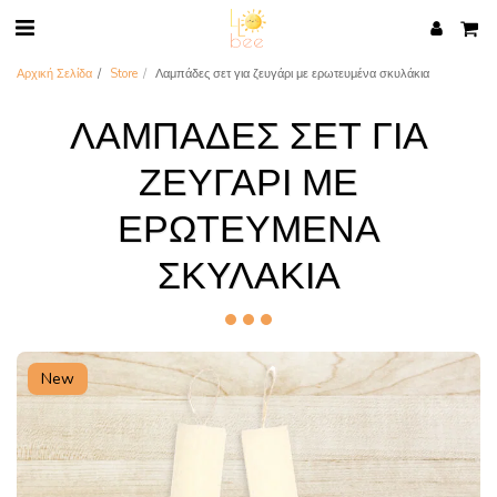
Αρχική Σελίδα
Store
Λαμπάδες σετ για ζευγάρι με ερωτευμένα σκυλάκια
ΛΑΜΠΆΔΕΣ ΣΕΤ ΓΙΑ
ΖΕΥΓΆΡΙ ΜΕ
ΕΡΩΤΕΥΜΈΝΑ
ΣΚΥΛΆΚΙΑ
New