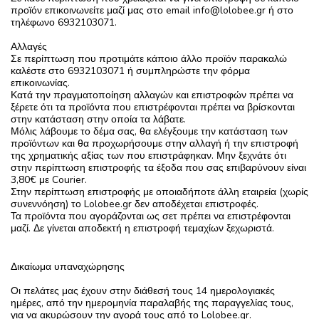
προϊόν επικοινωνείτε μαζί μας στο email
info@lolobee.gr ή στο
τηλέφωνο 6932103071.
Αλλαγές
Σε περίπτωση που προτιμάτε κάποιο άλλο προϊόν παρακαλώ
καλέστε στο 6932103071 ή συμπληρώστε την φόρμα
επικοινωνίας.
Κατά την πραγματοποίηση αλλαγών και επιστροφών πρέπει να
ξέρετε ότι τα προϊόντα που επιστρέφονται πρέπει να βρίσκονται
στην κατάσταση στην οποία τα λάβατε.
Μόλις λάβουμε το δέμα σας, θα ελέγξουμε την κατάσταση των
προϊόντων και θα προχωρήσουμε στην αλλαγή ή την επιστροφή
της χρηματικής αξίας των που επιστράφηκαν. Μην ξεχνάτε ότι
στην περίπτωση επιστροφής τα έξοδα που σας επιβαρύνουν είναι
3,80€ με Courier.
Στην περίπτωση επιστροφής με οποιαδήποτε άλλη εταιρεία (χωρίς
συνεννόηση) το Lolobee.gr δεν αποδέχεται επιστροφές.
Τα προϊόντα που αγοράζονται ως σετ πρέπει να επιστρέφονται
μαζί. Δε γίνεται αποδεκτή η επιστροφή τεμαχίων ξεχωριστά.
Δικαίωμα υπαναχώρησης
Οι πελάτες μας έχουν στην διάθεσή τους 14 ημερολογιακές
ημέρες, από την ημερομηνία παραλαβής της παραγγελίας τους,
για να ακυρώσουν την αγορά τους από το Lolobee.gr.